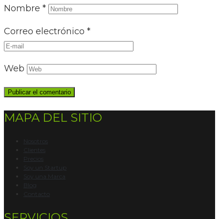
Nombre
*
Correo electrónico
*
Web
MAPA DEL SITIO
Nosotros
Clientes
Precios
Soy un Startup
Soy una Marca
Blog
Contacto
SERVICIOS