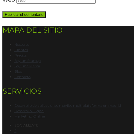
Web
MAPA DEL SITIO
Nosotros
Clientes
Precios
Soy un Startup
Soy una Marca
Blog
Contacto
SERVICIOS
Desarrollo de aplicaciones móviles multiplataforma en madrid
Desarrollo Digital
Marketing Online
SOCIALÍZATE