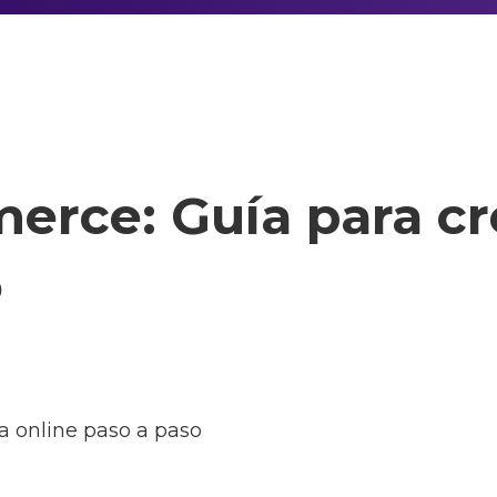
ce: Guía para cre
o
a online paso a paso