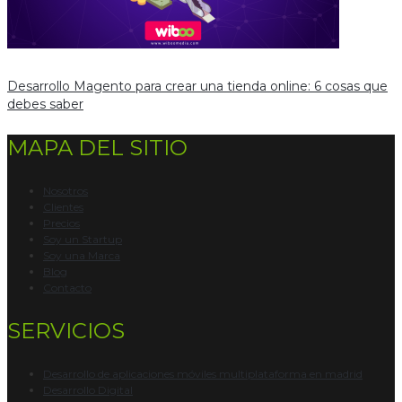
Desarrollo Magento para crear una tienda online: 6 cosas que
debes saber
MAPA DEL SITIO
Nosotros
Clientes
Precios
Soy un Startup
Soy una Marca
Blog
Contacto
SERVICIOS
Desarrollo de aplicaciones móviles multiplataforma en madrid
Desarrollo Digital