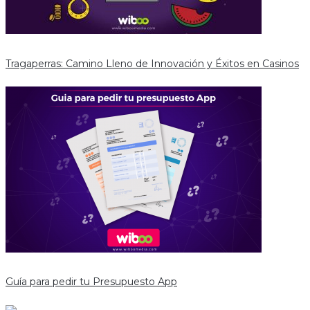
Tragaperras: Camino Lleno de Innovación y Éxitos en Casinos
Guía para pedir tu Presupuesto App