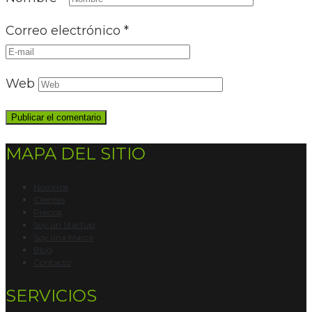
Correo electrónico
*
Web
MAPA DEL SITIO
Nosotros
Clientes
Precios
Soy un Startup
Soy una Marca
Blog
Contacto
SERVICIOS