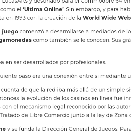
 LucasArts y destinado para el Commodore 64 en 1
s como el
‘Ultima Online’
. Sin embargo, y para ha
ta en 1993 con la creación de la
World Wide Web
 juego
comenzó a desarrollarse a mediados de lo
agamonedas
como también se le conocen. Sus gráfi
ea en ser desarrollados por profesionales.
guiente paso era una conexión entre sí mediante un s
on cuenta de que la red iba más allá de un simple
onces la evolución de los casinos en línea fue i
1994 con el mecanismo legal reconocido por las au
 Tratado de Libre Comercio junto a la ley de Zona 
ne
y se funda la Dirección General de Juegos. Par