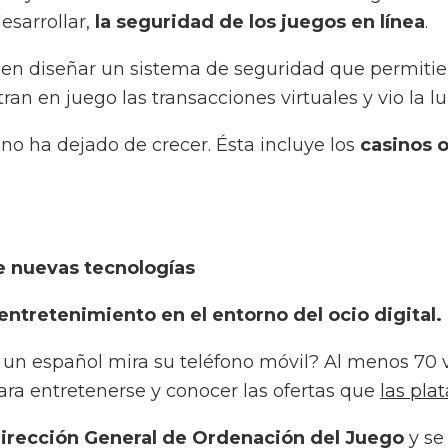
esarrollar,
la seguridad
de los juegos en línea
.
 en diseñar un sistema de seguridad que permitiera
tran en juego las transacciones virtuales y vio la l
 no ha dejado de crecer. Ésta incluye los
casinos o
e nuevas tecnologías
entretenimiento en el entorno del ocio digital.
 un español mira su teléfono móvil? Al menos 70 ve
 para entretenerse y conocer las ofertas que
las pla
irección General de Ordenación del Juego
y se