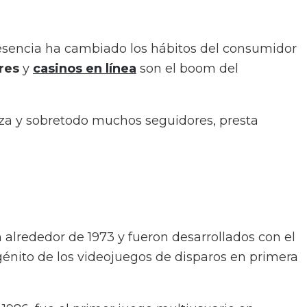
resencia ha cambiado los hábitos del consumidor
res
y
casinos en línea
son el boom del
anza y sobretodo muchos seguidores, presta
alrededor de 1973 y fueron desarrollados con el
génito de los videojuegos de disparos en primera