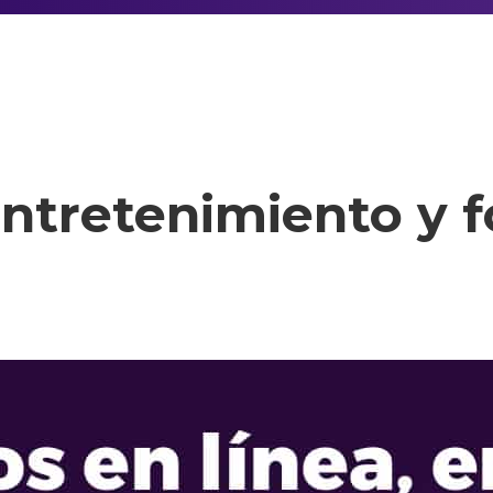
entretenimiento y 