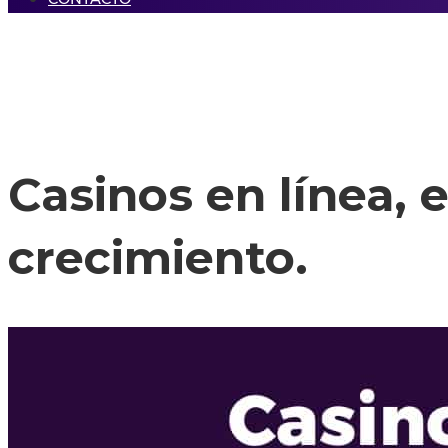
Casinos en línea, 
crecimiento.