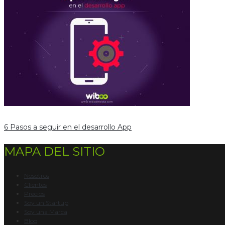
6 Pasos a seguir en el desarrollo App
MAPA DEL SITIO
Nosotros
Clientes
Precios
Soy un Startup
Soy una Marca
Blog