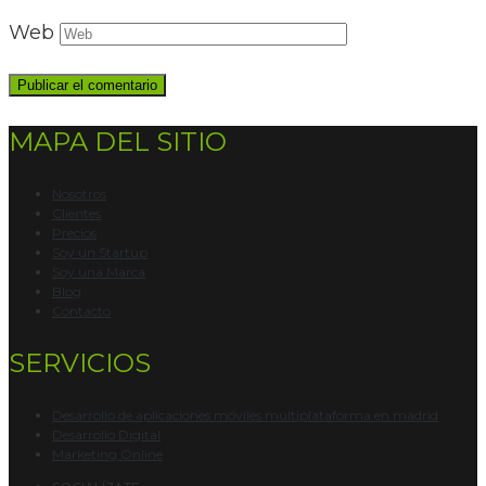
Web
MAPA DEL SITIO
Nosotros
Clientes
Precios
Soy un Startup
Soy una Marca
Blog
Contacto
SERVICIOS
Desarrollo de aplicaciones móviles multiplataforma en madrid
Desarrollo Digital
Marketing Online