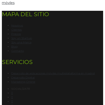
móviles
MAPA DEL SITIO
Nosotros
Clientes
Precios
Soy un Startup
Soy una Marca
Blog
Contacto
SERVICIOS
Desarrollo de aplicaciones móviles multiplataforma en madrid
Desarrollo Digital
Marketing Online
SOCIALÍZATE