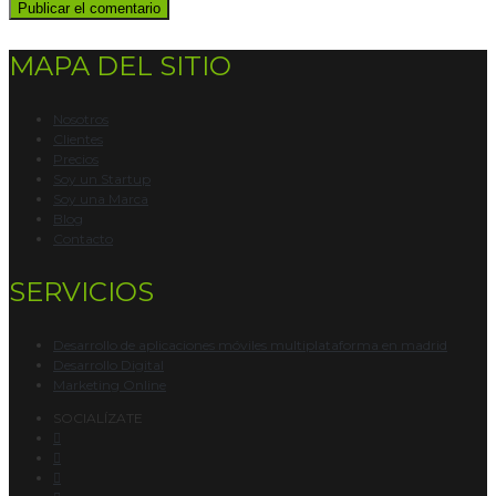
MAPA DEL SITIO
Nosotros
Clientes
Precios
Soy un Startup
Soy una Marca
Blog
Contacto
SERVICIOS
Desarrollo de aplicaciones móviles multiplataforma en madrid
Desarrollo Digital
Marketing Online
SOCIALÍZATE