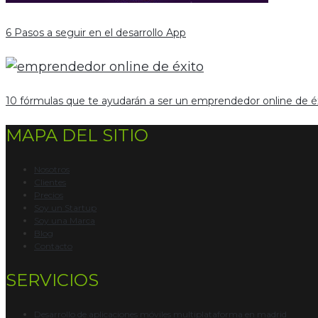
6 Pasos a seguir en el desarrollo App
10 fórmulas que te ayudarán a ser un emprendedor online de é
MAPA DEL SITIO
Nosotros
Clientes
Precios
Soy un Startup
Soy una Marca
Blog
Contacto
SERVICIOS
Desarrollo de aplicaciones móviles multiplataforma en madrid