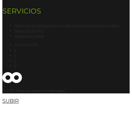
SERVICIOS
Desarrollo de aplicaciones móviles multiplataforma en madrid
Desarrollo Digital
Marketing Online
SOCIALÍZATE
© 2017. Todos los derechos reservados.
SUBIR