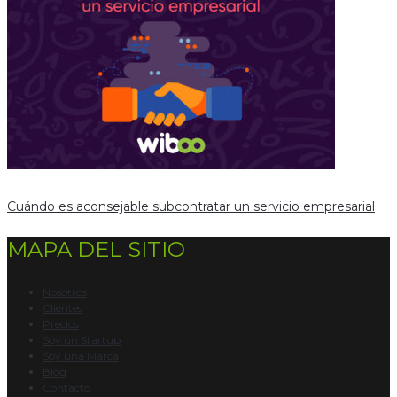
Cuándo es aconsejable subcontratar un servicio empresarial
MAPA DEL SITIO
Nosotros
Clientes
Precios
Soy un Startup
Soy una Marca
Blog
Contacto