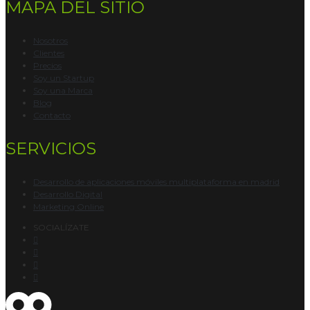
MAPA DEL SITIO
Nosotros
Clientes
Precios
Soy un Startup
Soy una Marca
Blog
Contacto
SERVICIOS
Desarrollo de aplicaciones móviles multiplataforma en madrid
Desarrollo Digital
Marketing Online
SOCIALÍZATE