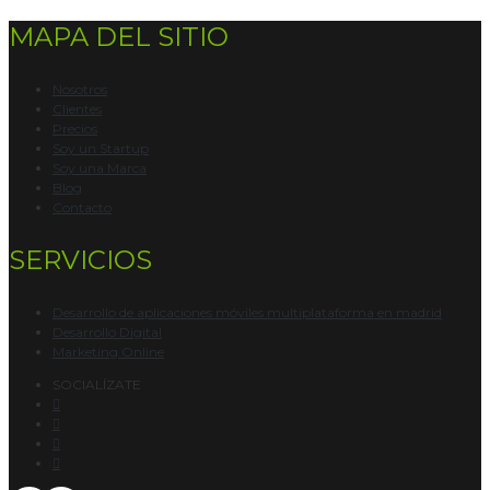
MAPA DEL SITIO
Nosotros
Clientes
Precios
Soy un Startup
Soy una Marca
Blog
Contacto
SERVICIOS
Desarrollo de aplicaciones móviles multiplataforma en madrid
Desarrollo Digital
Marketing Online
SOCIALÍZATE